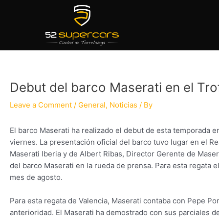
Skip
Post
to
navigation
content
Debut del barco Maserati en el Tro
Leave a Comment
/
General
,
Noticias
/ By
El barco Maserati ha realizado el debut de esta temporada e
viernes. La presentación oficial del barco tuvo lugar en el 
Maserati Iberia y de Albert Ribas, Director Gerente de Maserat
del barco Maserati en la rueda de prensa. Para esta regata e
mes de agosto.
Para esta regata de Valencia, Maserati contaba con Pepe Pon
anterioridad. El Maserati ha demostrado con sus parciales de