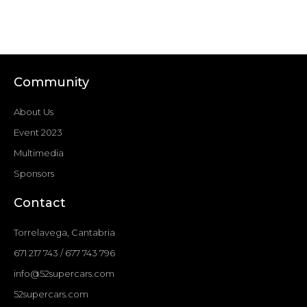
Community
About Us
Event 2023
Multimedia
Sponsors
Contact
Torrelavega, Cantabria
671 217 743 / 677 743 796
info@52supercars.com
52supercars.com