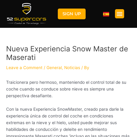
Skip
Post
to
navigation
Menu
SIGN UP
content
Nueva Experiencia Snow Master de
Maserati
Leave a Comment
/
General
,
Noticias
/ By
Traicionera pero hermoso, manteniendo el control total de su
coche cuando se conduce sobre nieve es siempre una
perspectiva desafiante.
Con la nueva Experiencia SnowMaster, creado para darle la
experiencia única de control del coche en condiciones
extremas en la nieve y el hielo, usted puede mejorar sus
habilidades de conducción y deleite en rendimiento
impresionante Maserati coches ‘incluso en las situaciones más