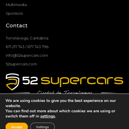
Multimedia
Sponsors
Contact
Torrelavega, Cantabria
671 217 743 / 677 743 796
info@52supercars.com
52supercars.com
We are using cookies to give you the best experience on our
F
I
T
Y
website.
You can find out more about which cookies we are using or
a
n
w
o
switch them off in
settings
.
c
s
i
u
© 52SUPERCARS "Ciudad de Torrelavega" 2019 - 2024.
e
t
t
t
Accept
Settings