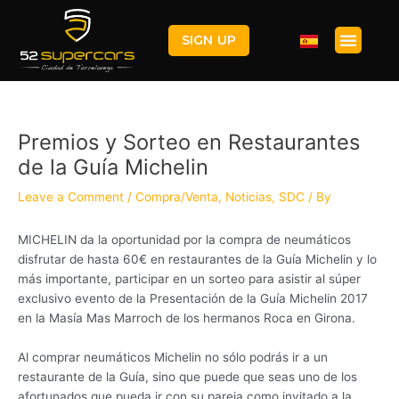
Skip
Post
to
navigation
Menu
SIGN UP
content
Premios y Sorteo en Restaurantes
de la Guía Michelin
Leave a Comment
/
Compra/Venta
,
Noticias
,
SDC
/ By
MICHELIN da la oportunidad por la compra de neumáticos
disfrutar de hasta 60€ en restaurantes de la Guía Michelin y lo
más importante, participar en un sorteo para asistir al súper
exclusivo evento de la Presentación de la Guía Michelin 2017
en la Masía Mas Marroch de los hermanos Roca en Girona.
Al comprar neumáticos Michelin no sólo podrás ir a un
restaurante de la Guía, sino que puede que seas uno de los
afortunados que pueda ir con su pareja como invitado a la