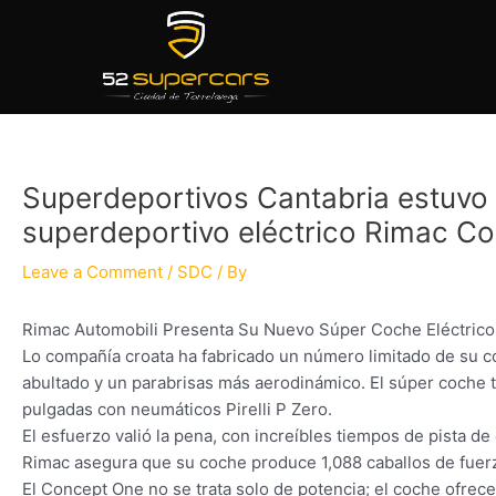
Skip
Post
to
navigation
content
Superdeportivos Cantabria estuvo 
superdeportivo eléctrico Rimac Co
Leave a Comment
/
SDC
/ By
Rimac Automobili Presenta Su Nuevo Súper Coche Eléctrico
Lo compañía croata ha fabricado un número limitado de su c
abultado y un parabrisas más aerodinámico. El súper coche ta
pulgadas con neumáticos Pirelli P Zero.
El esfuerzo valió la pena, con increíbles tiempos de pista 
Rimac asegura que su coche produce 1,088 caballos de fuerz
El Concept One no se trata solo de potencia; el coche ofrec